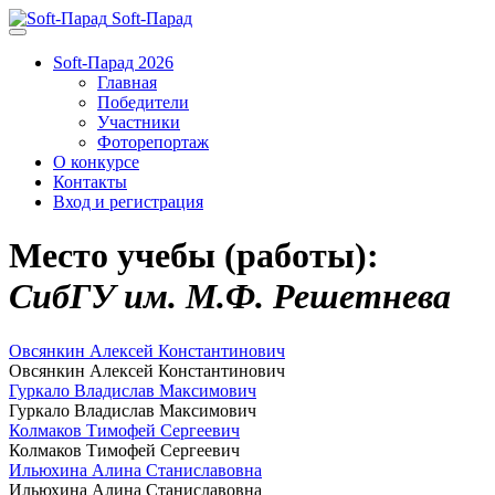
Soft-Парад
Soft-Парад 2026
Главная
Победители
Участники
Фоторепортаж
О конкурсе
Контакты
Вход и регистрация
Место учебы (работы):
СибГУ им. М.Ф. Решетнева
Овсянкин Алексей Константинович
Овсянкин Алексей Константинович
Гуркало Владислав Максимович
Гуркало Владислав Максимович
Колмаков Тимофей Сергеевич
Колмаков Тимофей Сергеевич
Ильюхина Алина Станиславовна
Ильюхина Алина Станиславовна